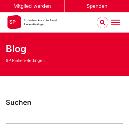
Mitglied werden
Spenden
Sozialdemokratische Partei
Riehen-Bettingen
Blog
SP Riehen-Bettingen
Suchen