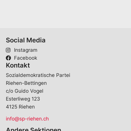
l
M
*
a
i
l
E
-
M
Social Media
a
i
Instagram
l
Facebook
Kontakt
Sozialdemokratische Partei
Riehen-Bettingen
c/o Guido Vogel
Esterliweg 123
4125 Riehen
info@sp-riehen.ch
Andere Sektionen