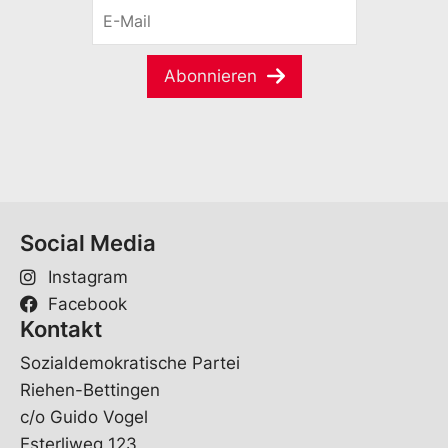
r
E
n
n
-
a
a
M
m
m
a
e
Abonnieren
e
i
*
*
l
V
*
o
r
n
a
m
Social Media
e
Instagram
Facebook
Kontakt
Sozialdemokratische Partei
Riehen-Bettingen
c/o Guido Vogel
Esterliweg 123