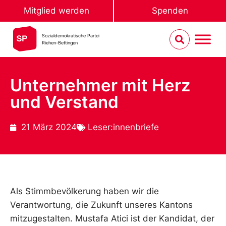
Mitglied werden
Spenden
Sozialdemokratische Partei
Riehen-Bettingen
Unternehmer mit Herz
und Verstand
21 März 2024
Leser:innenbriefe
Als Stimmbevölkerung haben wir die
Verantwortung, die Zukunft unseres Kantons
mitzugestalten. Mustafa Atici ist der Kandidat, der