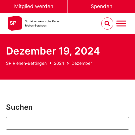
Mitglied werden
Spenden
Sozialdemokratische Partei
Riehen-Bettingen
Dezember 19, 2024
SP Riehen-Bettingen
2024
Dezember
Suchen