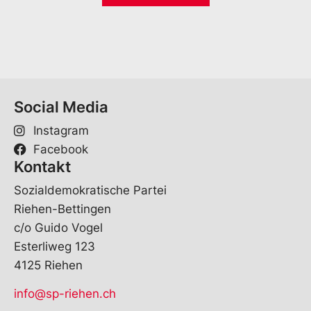
*
-
l
M
*
a
i
l
E
-
Social Media
M
a
Instagram
i
l
Facebook
Kontakt
Sozialdemokratische Partei
Riehen-Bettingen
c/o Guido Vogel
Esterliweg 123
4125 Riehen
info@sp-riehen.ch