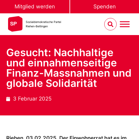
Mitglied werden
Spenden
Sozialdemokratische Partei
Riehen-Bettingen
Gesucht: Nachhaltige
und einnahmenseitige
Finanz-Massnahmen und
globale Solidarität
3 Februar 2025
Riehen, 03.02.2025. Der Einwohnerrat hat es im