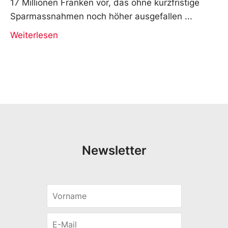
17 Millionen Franken vor, das ohne kurzfristige
Sparmassnahmen noch höher ausgefallen
Weiterlesen
Newsletter
V
*
o
E
r
-
E
n
M
-