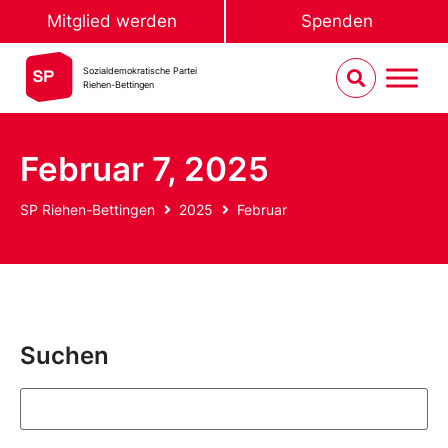
Mitglied werden
Spenden
Sozialdemokratische Partei
Riehen-Bettingen
Februar 7, 2025
SP Riehen-Bettingen
2025
Februar
Suchen