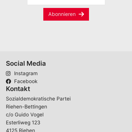
a
a
M
m
i
a
e
l
Abonnieren
i
*
E
l
-
*
M
a
i
l
Social Media
Instagram
Facebook
Kontakt
Sozialdemokratische Partei
Riehen-Bettingen
c/o Guido Vogel
Esterliweg 123
4125 Riehen