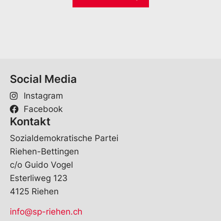
i
*
*
l
E
*
-
M
a
i
l
Social Media
Instagram
Facebook
Kontakt
Sozialdemokratische Partei
Riehen-Bettingen
c/o Guido Vogel
Esterliweg 123
4125 Riehen
info@sp-riehen.ch