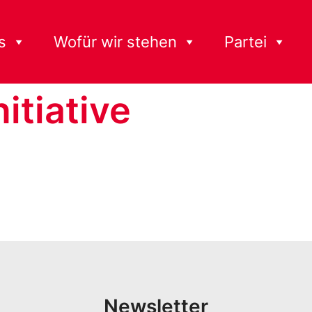
s
Wofür wir stehen
Partei
itiative
Newsletter