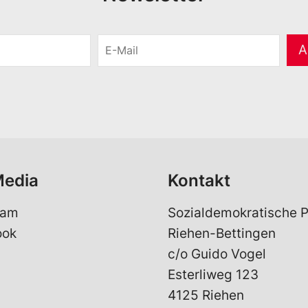
E
A
-
M
a
i
l
*
Media
Kontakt
ram
Sozialdemokratische P
ook
Riehen-Bettingen
c/o Guido Vogel
Esterliweg 123
4125 Riehen