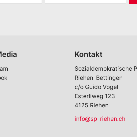
M
a
i
l
*
Media
Kontakt
ram
Sozialdemokratische P
ook
Riehen-Bettingen
c/o Guido Vogel
Esterliweg 123
4125 Riehen
info@sp-riehen.ch