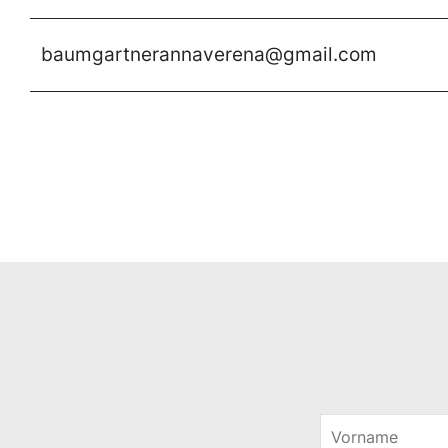
baumgartnerannaverena@gmail.com
V
o
V