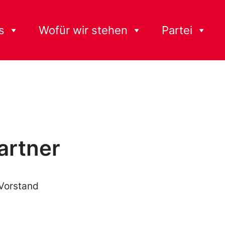
s
Wofür wir stehen
Partei
artner
 Vorstand