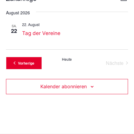
Liste
An
Wählen
Nav
Sie
August 2026
das
Datum
22. August
aus.
SA.
22
Tag der Vereine
Heute
Vera
Nächste
Veranstaltungen
Vorherige
Kalender abonnieren