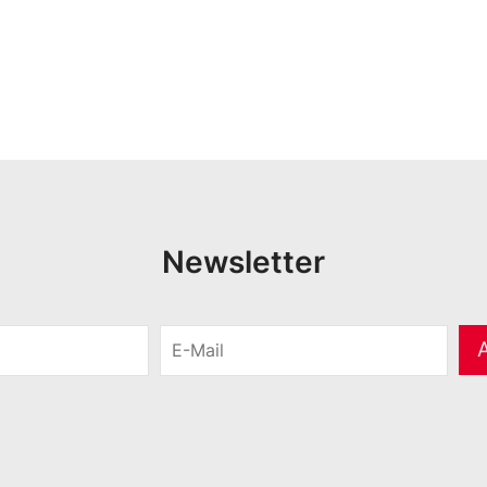
Newsletter
E
-
M
a
i
l
*