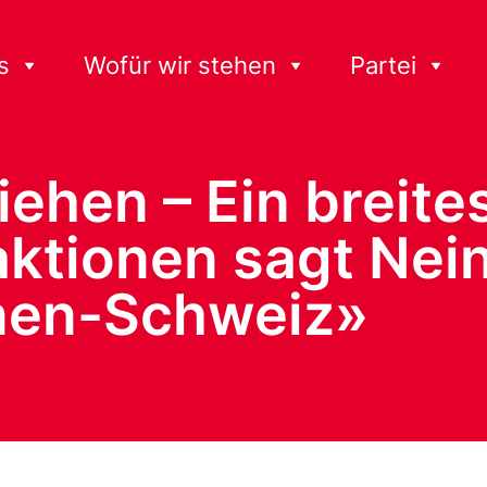
s
Wofür wir stehen
Partei
Riehen – Ein breit
ktionen sagt Nein 
onen-Schweiz»